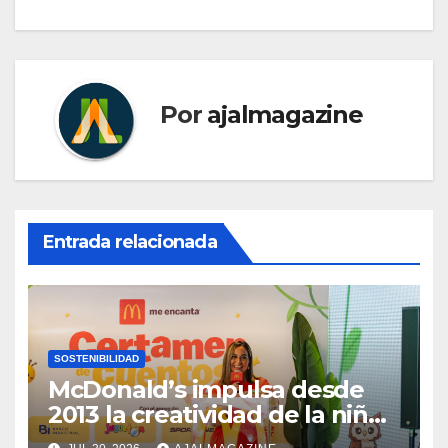
Por
ajalmagazine
Entrada relacionada
SOSTENIBILIDAD
McDonald’s impulsa desde
2013 la creatividad de la niñez
guatemalteca a través de su