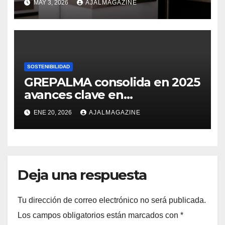
MAY 3, 2026
AJALMAGAZINE
en Guatemala
SOSTENIBILIDAD
GREPALMA consolida en 2025
avances clave en
sostenibilidad de la palma de
ENE 20, 2026
AJALMAGAZINE
aceite en Guatemala
Deja una respuesta
Tu dirección de correo electrónico no será publicada.
Los campos obligatorios están marcados con
*