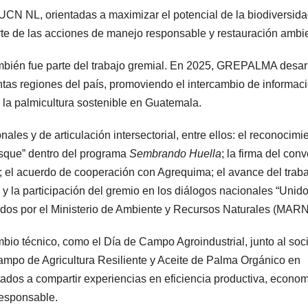
UCN NL, orientadas a maximizar el potencial de la biodiversid
te de las acciones de manejo responsable y restauración ambie
también fue parte del trabajo gremial. En 2025, GREPALMA desar
tas regiones del país, promoviendo el intercambio de informaci
 la palmicultura sostenible en Guatemala.
ales y de articulación intersectorial, entre ellos: el reconocimi
que” dentro del programa
Sembrando Huella
; la firma del con
; el acuerdo de cooperación con Agrequima; el avance del trab
 la participación del gremio en los diálogos nacionales “Unido
ados por el Ministerio de Ambiente y Recursos Naturales (MARN
bio técnico, como el Día de Campo Agroindustrial, junto al soc
 Campo de Agricultura Resiliente y Aceite de Palma Orgánico en
s a compartir experiencias en eficiencia productiva, econom
responsable.