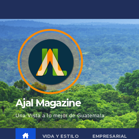
Saltar
al
contenido
Ajal Magazine
Una Vista a lo mejor de Guatemala
VIDA Y ESTILO
EMPRESARIAL