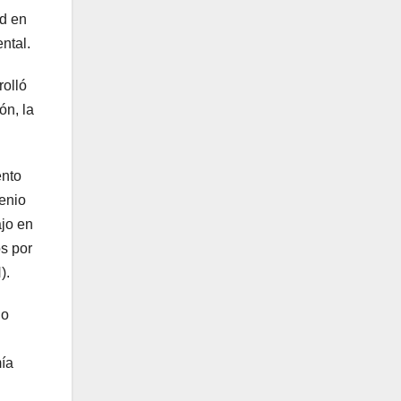
ad en
ntal.
rolló
ón, la
ento
venio
ajo en
s por
).
io
ía