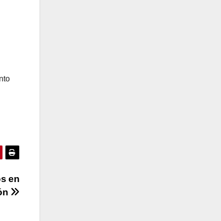
nto
os en
dón