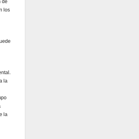
n de
n los
puede
ntal.
a la
upo
a
e la