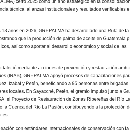
LMA) cerró 2025 como un año estratégico en la consolidació
ia técnica, alianzas institucionales y resultados verificables e
us 18 años en 2026, GREPALMA ha desarrollado una Ruta de la
mostrando que la producción de palma de aceite en Guatemala 
gicos, así como aportar al desarrollo económico y social de las
 fortaleció mediante acciones de prevención y restauración ambie
sques (INAB), GREPALMA apoyó procesos de capacitaciones par
ez, Izabal y Petén, beneficiando a 95 personas entre brigadas
íderes locales. En Sayaxché, Petén, el gremio impulsó junto a Gr
SA, el Proyecto de Restauración de Zonas Ribereñas del Río L
 la Cuenca del Río La Pasión, contribuyendo a la protección d
ales.
neación con estándares internacionales de conservación con la