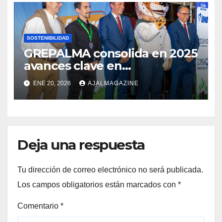
SOSTENIBILIDAD
GREPALMA consolida en 2025
avances clave en
sostenibilidad de la palma de
ENE 20, 2026
AJALMAGAZINE
aceite en Guatemala
Deja una respuesta
Tu dirección de correo electrónico no será publicada.
Los campos obligatorios están marcados con
*
Comentario
*