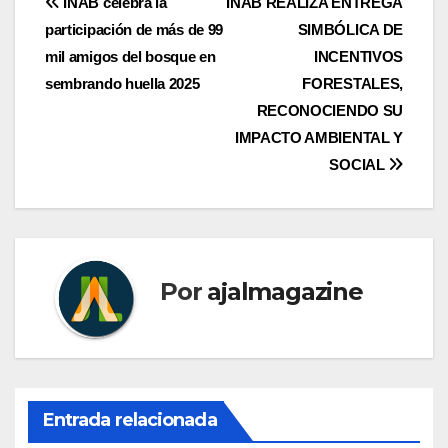
Navegación
INAB celebra la
INAB REALIZA ENTREGA
participación de más de 99
SIMBÓLICA DE
de
mil amigos del bosque en
INCENTIVOS
entradas
sembrando huella 2025
FORESTALES,
RECONOCIENDO SU
IMPACTO AMBIENTAL Y
SOCIAL
Por
ajalmagazine
Entrada relacionada