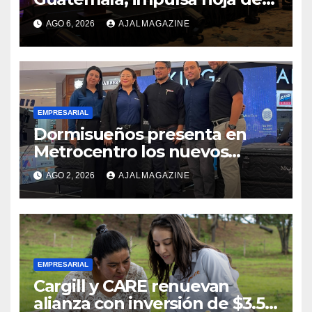
ruta para acelerar la
AGO 6, 2026
AJALMAGAZINE
competitividad del país
EMPRESARIAL
Dormisueños presenta en
Metrocentro los nuevos
modelos Muna Care de
AGO 2, 2026
AJALMAGAZINE
Comfort Life: Innovación y
calidad en descanso
EMPRESARIAL
Cargill y CARE renuevan
alianza con inversión de $3.5