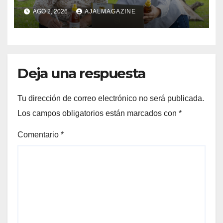
millones para el desarrollo de
AGO 2, 2026
AJALMAGAZINE
mujeres rurales en
Centroamérica
Deja una respuesta
Tu dirección de correo electrónico no será publicada.
Los campos obligatorios están marcados con
*
Comentario
*