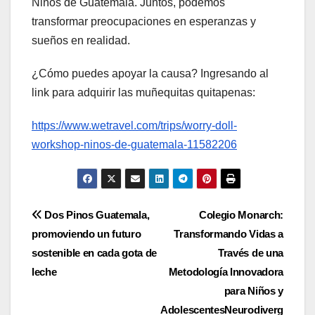
Niños de Guatemala. Juntos, podemos
transformar preocupaciones en esperanzas y
sueños en realidad.
¿Cómo puedes apoyar la causa? Ingresando al
link para adquirir las muñequitas quitapenas:
https://www.wetravel.com/trips/worry-doll-
workshop-ninos-de-guatemala-11582206
Navegación
Dos Pinos Guatemala,
Colegio Monarch:
promoviendo un futuro
Transformando Vidas a
de
sostenible en cada gota de
Través de una
entradas
leche
Metodología Innovadora
para Niños y
AdolescentesNeurodiverg