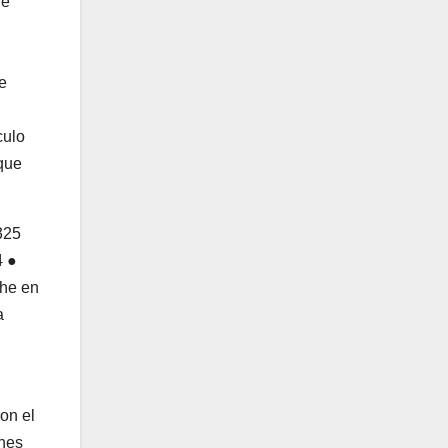
de
se
culo
 que
on el
anes