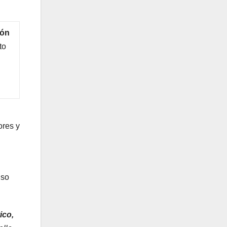
ión
to
ores y
iso
ico,