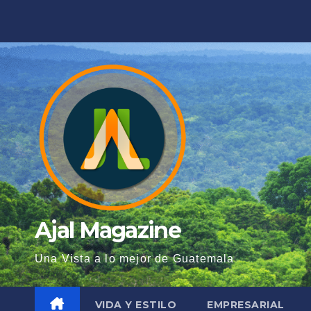
Saltar
al
contenido
Ajal Magazine
Una Vista a lo mejor de Guatemala
VIDA Y ESTILO
EMPRESARIAL