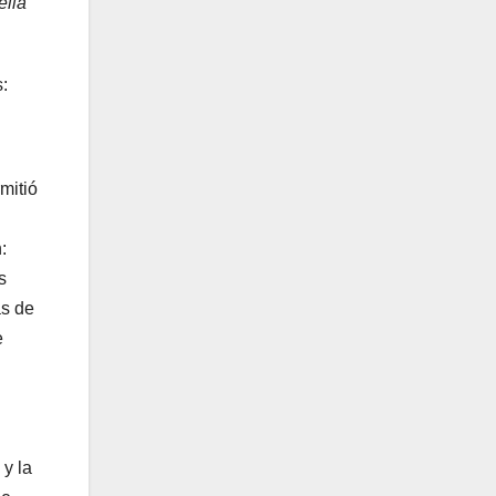
ella
:
mitió
:
s
as de
e
 y la