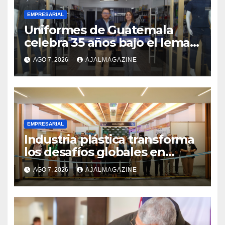
EMPRESARIAL
Uniformes de Guatemala
celebra 35 años bajo el lema
«Hechos para destacar» y
AGO 7, 2026
AJALMAGAZINE
continúa su expansión
nacional
EMPRESARIAL
Industria plástica transforma
los desafíos globales en
innovación y nuevas
AGO 7, 2026
AJALMAGAZINE
oportunidades de negocio