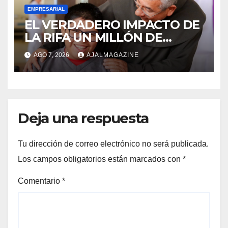
EMPRESARIAL
EL VERDADERO IMPACTO DE
LA RIFA UN MILLÓN DE
AMIGOS HOY POR TI,
AGO 7, 2026
AJALMAGAZINE
MAÑANA POR MÍ
Deja una respuesta
Tu dirección de correo electrónico no será publicada.
Los campos obligatorios están marcados con
*
Comentario
*