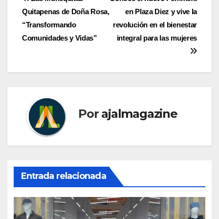
Navegación
Quitapenas de Doña Rosa,
en Plaza Diez y vive la
de
“Transformando
revolución en el bienestar
entradas
Comunidades y Vidas”
integral para las mujeres
Por
ajalmagazine
Entrada relacionada