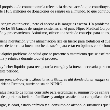
 propósito de conmemorar la relevancia de esta acción que contribuye de
118.5 millones de donaciones de sangre en el mundo, lo que contribuye 
angre es universal, pero el acceso a la sangre es escaza. Un problema 
de los 88 bancos de sangre existentes en el país. Nipro Medical Corpor
ción y procesamiento. Asimismo, ofrece una serie de consejos para antes
buena hidratación y una alimentación rica en hierro para fortalecer el 
rse de tener una buena noche de sueño para estar en óptimas condicion
alquier problema de salud que se presente o tratamiento que se esté re
la y relajada durante todo el proceso.
beber líquidos para recuperar la energía y la fuerza necesaria para cont
este período.
e para sobrevivir a situaciones críticas, es ahí donde donar sangre se
 Adriana Recinos, nutricionista de NIPRO.
alúe hacerlo de forma constante para estabilizar el suministro de sangr
 aportar es invitar a familiares y amigos asistiendo a campañas o de f
ngre, la edad, estado anímico y el consumo de alcohol o sustancias que 