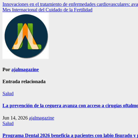
Navegación
Innovaciones en el tratamiento de enfermedades cardiovasculares: ava
Mes Internacional del Cuidado de la Fertilidad
de
entradas
Por
ajalmagazine
Entrada relacionada
Salud
La prevención de la ceguera avanza con acceso a cirugías oftalmo
Jun 14, 2026
ajalmagazine
Salud
Programa Dental 2026 beneficia a pacientes con labio fisurado 