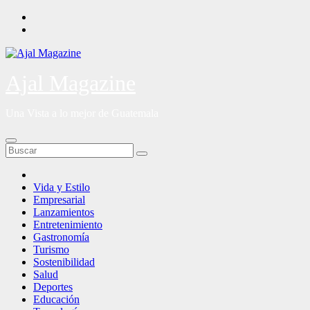
Saltar
al
contenido
Ajal Magazine
Una Vista a lo mejor de Guatemala
Vida y Estilo
Empresarial
Lanzamientos
Entretenimiento
Gastronomía
Turismo
Sostenibilidad
Salud
Deportes
Educación