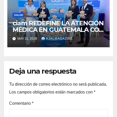
SALUD
ciam REDEFINE LA ATENCIÓN
MÉDICA EN GUATEMALA CON
SU NUEVO MODELO
MAY 11, 2026
AJALMAGAZINE
INTEGRAL
Deja una respuesta
Tu dirección de correo electrónico no será publicada.
Los campos obligatorios están marcados con
*
Comentario
*