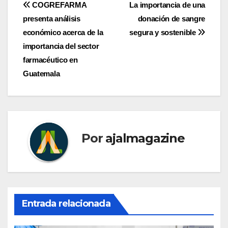
Navegación
COGREFARMA
La importancia de una
presenta análisis
donación de sangre
de
económico acerca de la
segura y sostenible
entradas
importancia del sector
farmacéutico en
Guatemala
Por
ajalmagazine
Entrada relacionada