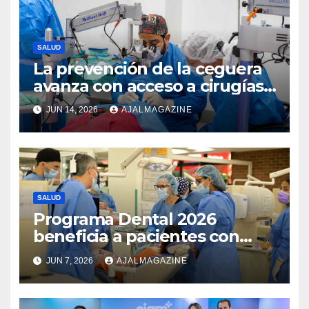
SALUD
La prevención de la ceguera
avanza con acceso a cirugías
oftalmológicas impulsadas
JUN 14, 2026
AJALMAGAZINE
por Visualiza
SALUD
Programa Dental 2026
beneficia a pacientes con
labio fisurado y paladar
JUN 7, 2026
AJALMAGAZINE
hendido en Guatemala