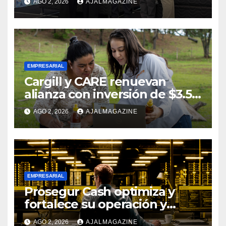
AGO 2, 2026
AJALMAGAZINE
Comfort Life: Innovación y
calidad en descanso
EMPRESARIAL
Cargill y CARE renuevan
alianza con inversión de $3.5
millones para el desarrollo de
AGO 2, 2026
AJALMAGAZINE
mujeres rurales en
Centroamérica
EMPRESARIAL
Prosegur Cash optimiza y
fortalece su operación y
procesos con la ayuda de IA y
AGO 2, 2026
AJALMAGAZINE