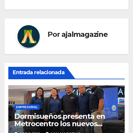
Por
ajalmagazine
Entrada relacionada
EMPRESARIAL
Dormisueños presenta en
Metrocentro los nuevos
modelos Muna Care de