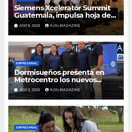
Siemens Xcelerator Summit
Guatemala, impulsa hoja de
ruta para acelerar la
AGO 6, 2026
AJALMAGAZINE
competitividad del país
EMPRESARIAL
Dormisueños presenta en
Metrocentro los nuevos
modelos Muna Care de
AGO 2, 2026
AJALMAGAZINE
Comfort Life: Innovación y
calidad en descanso
EMPRESARIAL