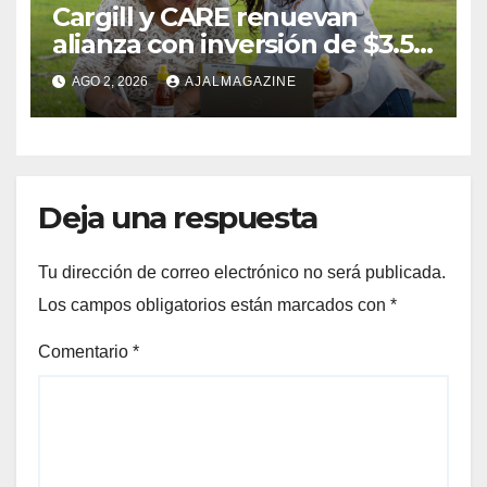
Cargill y CARE renuevan
alianza con inversión de $3.5
millones para el desarrollo de
AGO 2, 2026
AJALMAGAZINE
mujeres rurales en
Centroamérica
Deja una respuesta
Tu dirección de correo electrónico no será publicada.
Los campos obligatorios están marcados con
*
Comentario
*