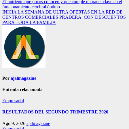
Navegación
El nutriente que pocos conocen y que cumple un papel clave en el
funcionamiento cerebral óptimo
de
INICIA LA SEMANA DE ULTRA OFERTAS EN LA RED DE
entradas
CENTROS COMERCIALES PRADERA, CON DESCUENTOS
PARA TODA LA FAMILIA
Por
ajalmagazine
Entrada relacionada
Empresarial
RESULTADOS DEL SEGUNDO TRIMESTRE 2026
Ago 9, 2026
ajalmagazine
Empresarial