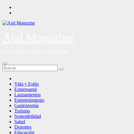
Saltar
al
contenido
Ajal Magazine
Una Vista a lo mejor de Guatemala
Vida y Estilo
Empresarial
Lanzamientos
Entretenimiento
Gastronomía
Turismo
Sostenibilidad
Salud
Deportes
Educación