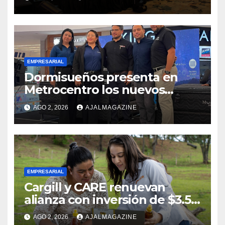
competitividad del país
EMPRESARIAL
Dormisueños presenta en
Metrocentro los nuevos
modelos Muna Care de
AGO 2, 2026
AJALMAGAZINE
Comfort Life: Innovación y
calidad en descanso
EMPRESARIAL
Cargill y CARE renuevan
alianza con inversión de $3.5
millones para el desarrollo de
AGO 2, 2026
AJALMAGAZINE
mujeres rurales en