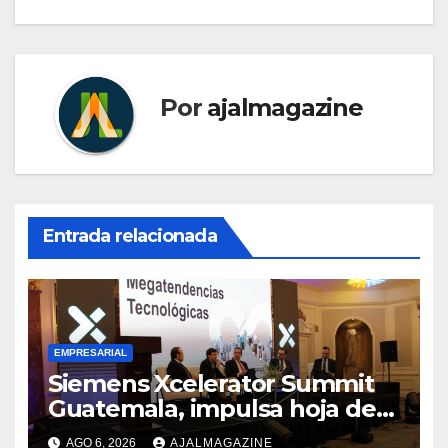
Por
ajalmagazine
Entrada relacionada
EMPRESARIAL
Siemens Xcelerator Summit
Guatemala, impulsa hoja de
ruta para acelerar la
AGO 6, 2026
AJALMAGAZINE