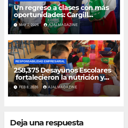
Un regreso a clases con más
oportunidades: Cargill
acompaña a más de 2,400
MAY 1, 2026
AJALMAGAZINE
niños y niñas
RESPONSABILIDAD EMPRESARIAL
258,375 Desayunos Escolares
fortalecieron la nutrición y
bienestar de niños
FEB 8, 2026
AJALMAGAZINE
guatemaltecos
Deja una respuesta