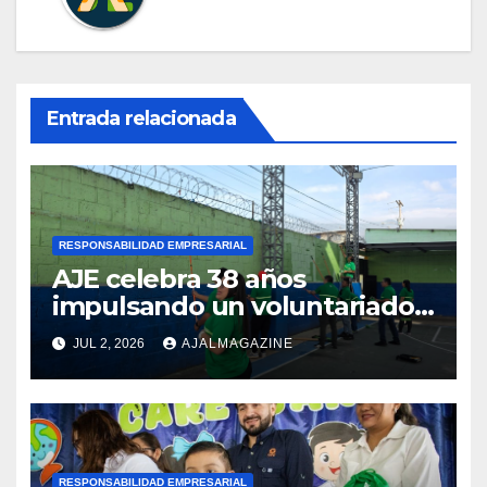
Entrada relacionada
RESPONSABILIDAD EMPRESARIAL
AJE celebra 38 años
impulsando un voluntariado
corporativo en la región
JUL 2, 2026
AJALMAGAZINE
RESPONSABILIDAD EMPRESARIAL