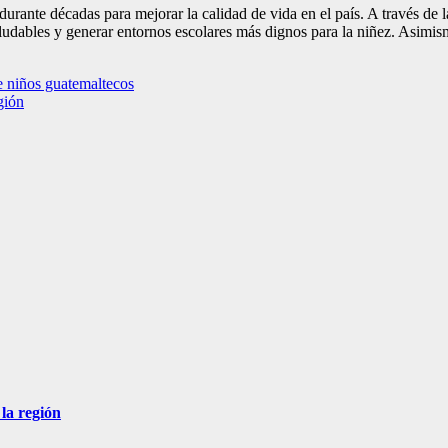
ante décadas para mejorar la calidad de vida en el país. A través de la 
aludables y generar entornos escolares más dignos para la niñez. Asimis
e niños guatemaltecos
gión
la región