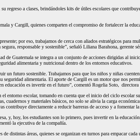
 regreso a clases, brindándoles kits de útiles escolares que contribuye
mala y Cargill, quienes comparten el compromiso de fortalecer la educac
esente; por eso, trabajamos de cerca con aliados estratégicos para mult
segura, responsable y sostenible”, señaló Liliana Barahona, gerente sén
ad de Guatemala se integra a un conjunto de acciones dirigidas al inicio 
guridad alimentaria y nutricional dentro de los entornos educativos.
r un futuro sostenible. Trabajamos para que los niños y niñas cuenten 
su seguridad alimentaria. El aporte de Cargill es un motor que nos permi
ir en educación es invertir en el futuro”, comentó Rogelia Soto, direct
 el entorno escolar, tomando en cuenta que el inicio del ciclo escolar s
, cuadernos y materiales básicos, no solo se alivia la carga económica 
vas contribuye directamente a reducir barreras de acceso y a fomentar la
a, y, hoy, los estudiantes son lo primero, pues invertir en la educación
entó la ejecutiva de la compañía.
s de distintas áreas, quienes se organizan en turnos para empacar cada u