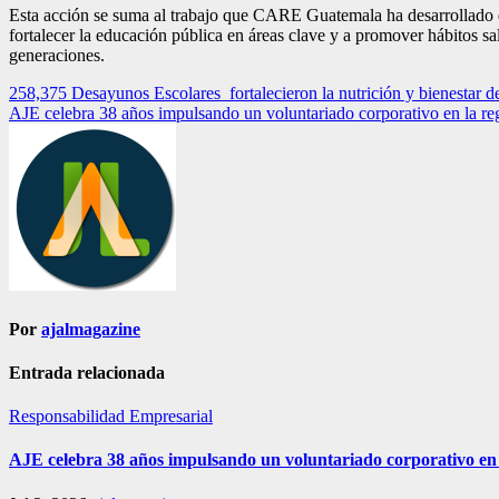
Esta acción se suma al trabajo que CARE Guatemala ha desarrollado dur
fortalecer la educación pública en áreas clave y a promover hábitos s
generaciones.
Navegación
258,375 Desayunos Escolares fortalecieron la nutrición y bienestar d
AJE celebra 38 años impulsando un voluntariado corporativo en la re
de
entradas
Por
ajalmagazine
Entrada relacionada
Responsabilidad Empresarial
AJE celebra 38 años impulsando un voluntariado corporativo en 