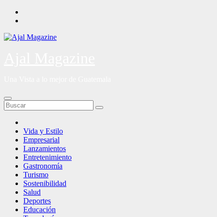
Saltar
al
contenido
Ajal Magazine
Una Vista a lo mejor de Guatemala
Vida y Estilo
Empresarial
Lanzamientos
Entretenimiento
Gastronomía
Turismo
Sostenibilidad
Salud
Deportes
Educación