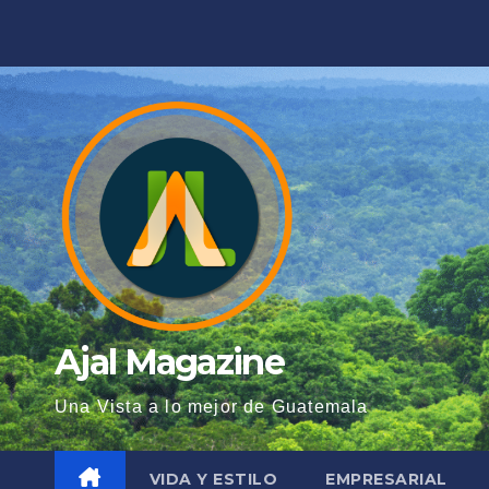
Saltar
al
contenido
Ajal Magazine
Una Vista a lo mejor de Guatemala
VIDA Y ESTILO
EMPRESARIAL