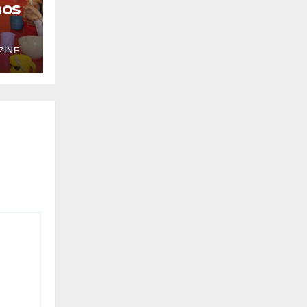
nos
ZINE
os