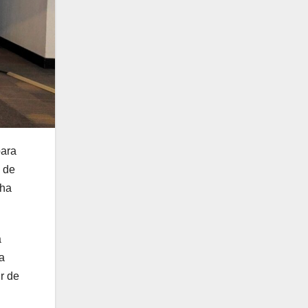
para
s de
cha
a
a
r de