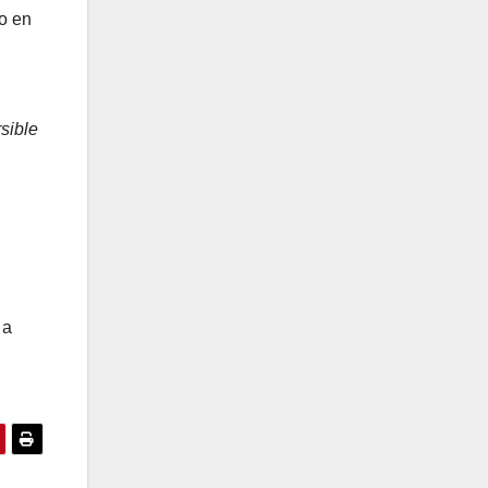
o en
sible
 a