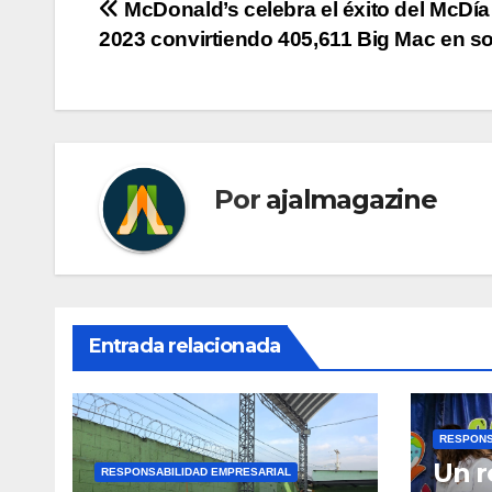
Navegación
McDonald’s celebra el éxito del McDía 
2023 convirtiendo 405,611 Big Mac en s
de
entradas
Por
ajalmagazine
Entrada relacionada
RESPONS
Un r
RESPONSABILIDAD EMPRESARIAL