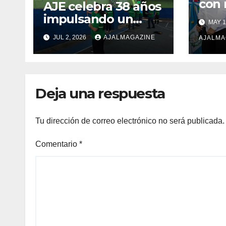
con
AJE celebra 38 años
opor
impulsando un
MAY 1
Carg
voluntariado
JUL 2, 2026
AJALMAGAZINE
más 
AJALMA
corporativo en la
y ni
región
Deja una respuesta
Tu dirección de correo electrónico no será publicada.
Comentario
*