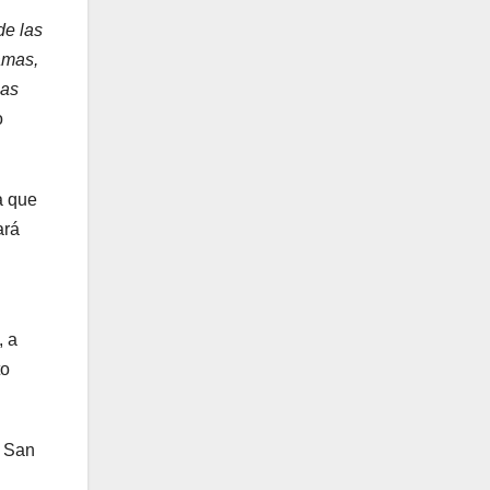
de las
amas,
las
o
a que
ará
, a
to
e San