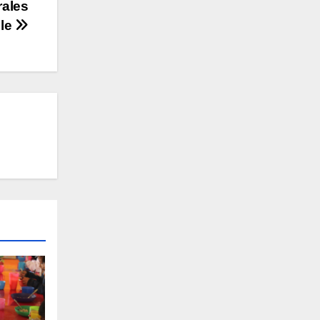
ales
ble