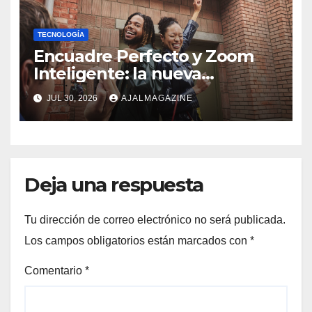
TECNOLOGÍA
Encuadre Perfecto y Zoom
Inteligente: la nueva
generación de fotografía
JUL 30, 2026
AJALMAGAZINE
móvil
Deja una respuesta
Tu dirección de correo electrónico no será publicada.
Los campos obligatorios están marcados con
*
Comentario
*