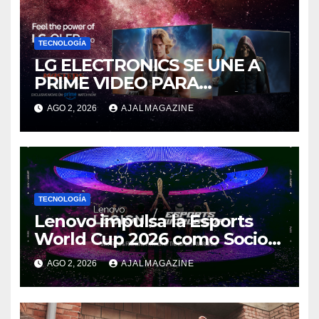
TECNOLOGÍA
LG ELECTRONICS SE UNE A
PRIME VIDEO PARA
IMPULSAR EN CASA EL ÉPICO
AGO 2, 2026
AJALMAGAZINE
ESTRENO DE MASTERS OF
THE UNIVERSE
TECNOLOGÍA
Lenovo impulsa la Esports
World Cup 2026 como Socio
Fundador
AGO 2, 2026
AJALMAGAZINE