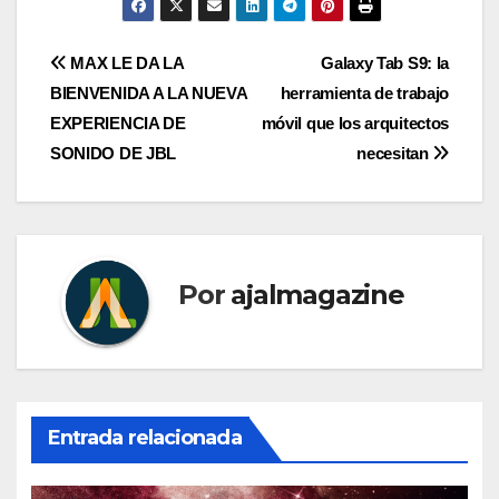
Navegación
MAX LE DA LA
Galaxy Tab S9: la
BIENVENIDA A LA NUEVA
herramienta de trabajo
de
EXPERIENCIA DE
móvil que los arquitectos
entradas
SONIDO DE JBL
necesitan
Por
ajalmagazine
Entrada relacionada