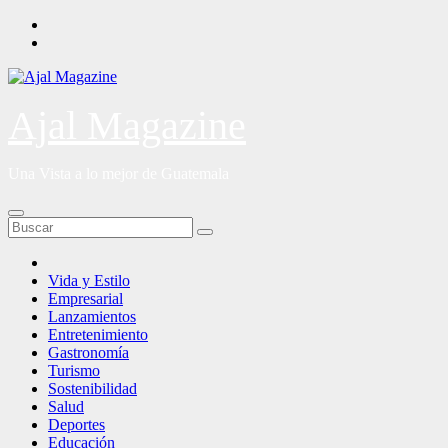
Saltar
al
contenido
Ajal Magazine
Una Vista a lo mejor de Guatemala
Vida y Estilo
Empresarial
Lanzamientos
Entretenimiento
Gastronomía
Turismo
Sostenibilidad
Salud
Deportes
Educación