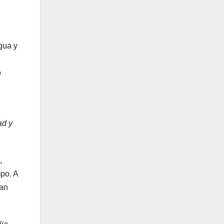
gua y
o
ad y
,
po. A
tan