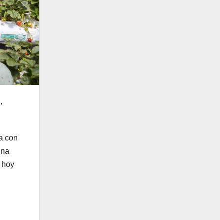
,
na con
ina
 hoy