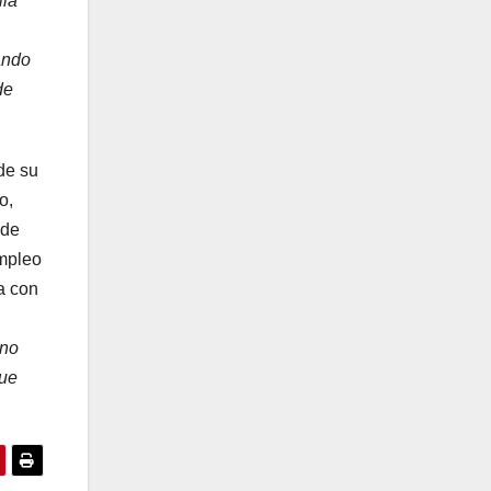
lia
ando
de
de su
o,
 de
mpleo
a con
 no
que