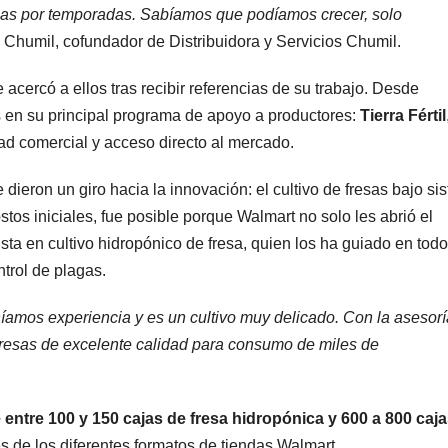
ias por temporadas. Sabíamos que podíamos crecer, solo
Chumil, cofundador de Distribuidora y Servicios Chumil.
cercó a ellos tras recibir referencias de su trabajo. Desde
los en su principal programa de apoyo a productores:
Tierra Fértil
dad comercial y acceso directo al mercado.
ieron un giro hacia la innovación: el cultivo de fresas bajo si
tos iniciales, fue posible porque Walmart no solo les abrió el
ta en cultivo hidropónico de fresa, quien los ha guiado en todo
ntrol de plagas.
níamos experiencia y es un cultivo muy delicado. Con la asesor
fresas de excelente calidad para consumo de miles de
ntre 100 y 150 cajas de fresa hidropónica y 600 a 800 caja
és de los diferentes formatos de tiendas Walmart.