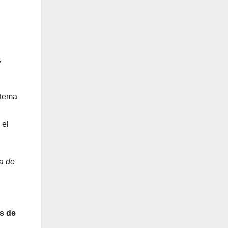
,
stema
 el
ía de
s de