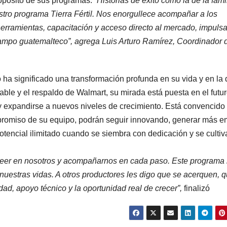
opósito de sus programas. “
Historias de éxito como la de la fami
tro programa Tierra Fértil. Nos enorgullece acompañar a los
rramientas, capacitación y acceso directo al mercado, impuls
l campo guatemalteco”, agrega Luis Arturo Ramírez, Coordinador 
 ha significado una transformación profunda en su vida y en la 
ble y el respaldo de Walmart, su mirada está puesta en el futur
y expandirse a nuevos niveles de crecimiento. Está convencido
romiso de su equipo, podrán seguir innovando, generar más e
tencial ilimitado cuando se siembra con dedicación y se cultiv
reer en nosotros y acompañarnos en cada paso. Este programa
uestras vidas. A otros productores les digo que se acerquen, 
ad, apoyo técnico y la oportunidad real de crecer”,
finalizó