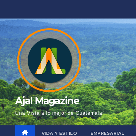
Saltar
al
contenido
Ajal Magazine
Una Vista a lo mejor de Guatemala
VIDA Y ESTILO
EMPRESARIAL