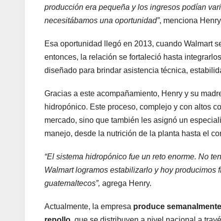
producción era pequeña y los ingresos podían var
necesitábamos una oportunidad”
, menciona Henry 
Esa oportunidad llegó en 2013, cuando Walmart se a
entonces, la relación se fortaleció hasta integrar
diseñado para brindar asistencia técnica, estabili
Gracias a este acompañamiento, Henry y su madre d
hidropónico. Este proceso, complejo y con altos cos
mercado, sino que también les asignó un especialis
manejo, desde la nutrición de la planta hasta el co
“El sistema hidropónico fue un reto enorme. No te
Walmart logramos estabilizarlo y hoy producimos 
guatemaltecos”,
agrega Henry.
Actualmente, la empresa
produce semanalmente e
repollo
, que se distribuyen a nivel nacional a trav