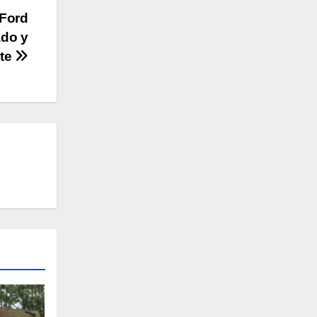
 Ford
ado y
nte