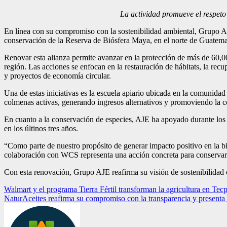
La actividad promueve el respeto
En línea con su compromiso con la sostenibilidad ambiental, Grupo A
conservación de la Reserva de Biósfera Maya, en el norte de Guatema
Renovar esta alianza permite avanzar en la protección de más de 60,00
región. Las acciones se enfocan en la restauración de hábitats, la re
y proyectos de economía circular.
Una de estas iniciativas es la escuela apiario ubicada en la comunidad
colmenas activas, generando ingresos alternativos y promoviendo la 
En cuanto a la conservación de especies, AJE ha apoyado durante los 
en los últinos tres años.
“Como parte de nuestro propósito de generar impacto positivo en la 
colaboración con WCS representa una acción concreta para conservar 
Con esta renovación, Grupo AJE reafirma su visión de sostenibilidad c
Navegación
Walmart y el programa Tierra Fértil transforman la agricultura en Tec
NaturAceites reafirma su compromiso con la transparencia y presenta
de
entradas