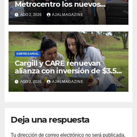
Metrocentro los nuevos
modelos Muna Care de
AGO 2, 2026
AJALMAGAZINE
Comfort Life: Innovación y
calidad en descanso
EMPRESARIAL
Cargill y CARE renuevan
alianza con inversión de $3.5
millones para el desarrollo de
AGO 2, 2026
AJALMAGAZINE
mujeres rurales en
Centroamérica
Deja una respuesta
Tu dirección de correo electrónico no será publicada.