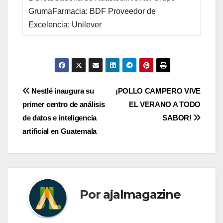
GrumaFarmacia: BDF Proveedor de
Excelencia: Unilever
Navegación
Nestlé inaugura su
¡POLLO CAMPERO VIVE
primer centro de análisis
EL VERANO A TODO
de
de datos e inteligencia
SABOR!
entradas
artificial en Guatemala
Por
ajalmagazine