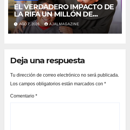
EL VERDADERO IMPACTO DE
LA RIFA UN MILLÓN DE
AMIGOS HOY POR TI,
AGO 7, 2026
AJALMAGAZINE
MAÑANA POR MÍ
Deja una respuesta
Tu dirección de correo electrónico no será publicada.
Los campos obligatorios están marcados con
*
Comentario
*