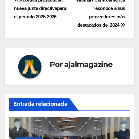
Navegación
nueva junta directivapara
reconoce a sus
de
el periodo 2025-2026
proveedores más
entradas
destacados del 2024
Por
ajalmagazine
Entrada relacionada