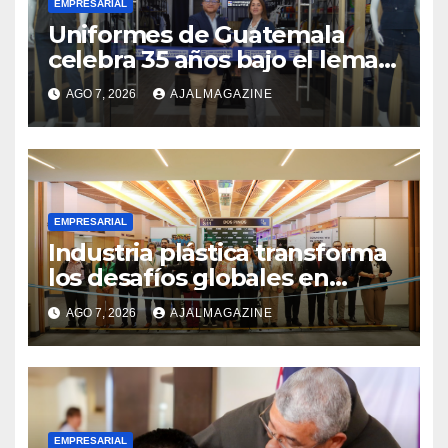
EMPRESARIAL
Uniformes de Guatemala
celebra 35 años bajo el lema
«Hechos para destacar» y
AGO 7, 2026
AJALMAGAZINE
continúa su expansión
nacional
EMPRESARIAL
Industria plástica transforma
los desafíos globales en
innovación y nuevas
AGO 7, 2026
AJALMAGAZINE
oportunidades de negocio
EMPRESARIAL