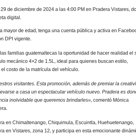
el 29 de diciembre de 2024 a las 4:00 PM en Pradera Vistares, 
a digital.
sea mayor de edad, tenga una cuenta pública y activa en Facebo
n DPI vigente.
as familias guatemaltecas la oportunidad de hacer realidad el
lo mecánico 4×2 de 1.5L, ideal para quienes buscan estilo,
l costo de la matrícula del vehículo.
ros visitantes. Esta promoción, además de premiar la creativ
llevarse a casa un espectacular vehículo nuevo. Pradera es don
encia inolvidable que queremos brindarles»,
comentó Mónica
era.
dera en Chimaltenango, Chiquimula, Escuintla, Huehuetenango,
era en Vistares, zona 12, y participa en esta emocionante dinám