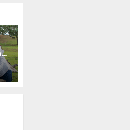
a
a el
 en