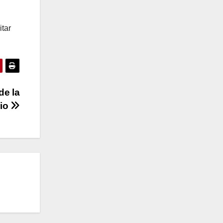
itar
de la
rio