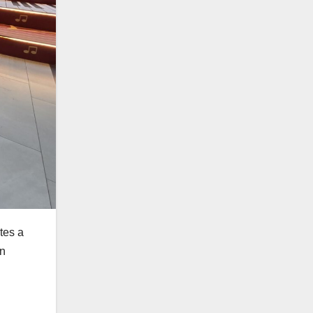
tes a
ón