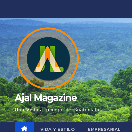
Saltar
al
contenido
Ajal Magazine
Una Vista a lo mejor de Guatemala
VIDA Y ESTILO
EMPRESARIAL