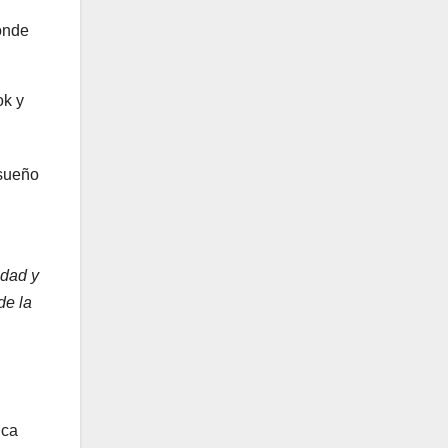
donde
ok y
 sueño
idad y
de la
ica