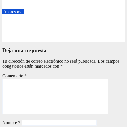
Ago 7, 2026
ajalmagazine
Empresarial
EL VERDADERO IMPACTO DE LA RIFA UN MILLÓN
DE AMIGOS HOY POR TI, MAÑANA POR MÍ
Ago 7, 2026
ajalmagazine
Deja una respuesta
Tu dirección de correo electrónico no será publicada.
Los campos
obligatorios están marcados con
*
Comentario
*
Nombre
*