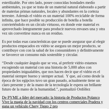
esterilizable. Por otro lado, posee conocidas bondades medio
ambientales, ya que se trata de un material natural elaborado a partir
de materias primas naturales, locales y abundantes en la corteza
terrestre. Además el vidrio es un material 100% reciclable de forma
infinita, que hace posible su producción de botella a botella
convierténdolo en un círculo virtuoso, en donde este material es
aprovechado íntegramente para producir nuevos envases una y otra
vez sin convertirse nunca en un residuo.
Es por todas esas características que se puede asegurar que al elegir
productos empacados en vidrio se asegura un mejor producto, se
contribuye con con la salud de los consumidores y definitivamente
se favorece un consumo más sostenible y circular.
“Desde cualquier ángulo que se vea, al preferir vidrio estamos
escogiendo un material con una historia de 5,000 años con
propiedades inigualables, que nos hacen decir que el vidrio es el
material siempre bueno y siempre actual. Y que, así como desde la
época de los egipcios tuvo un gran pasado, actualmente tiene un
claro presente y de la mano de la tecnología le espera un brillante
futuro de la mano de la humanidad.”, puntualizó Ordóñez
Navegación
De PYME a líder del mercado: la historia de Productos Polanco
Vive la magia de la navidad con los centros comerciales Pradera y
de
gana un vehículo Chery Tiggo 2 pro