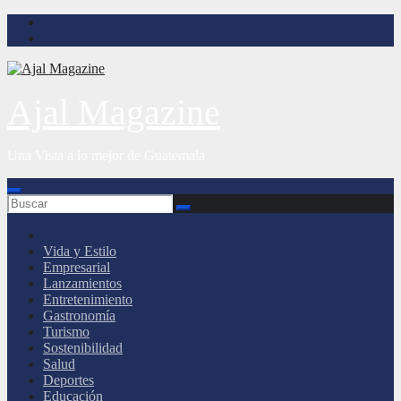
Saltar
al
contenido
Ajal Magazine
Una Vista a lo mejor de Guatemala
Vida y Estilo
Empresarial
Lanzamientos
Entretenimiento
Gastronomía
Turismo
Sostenibilidad
Salud
Deportes
Educación