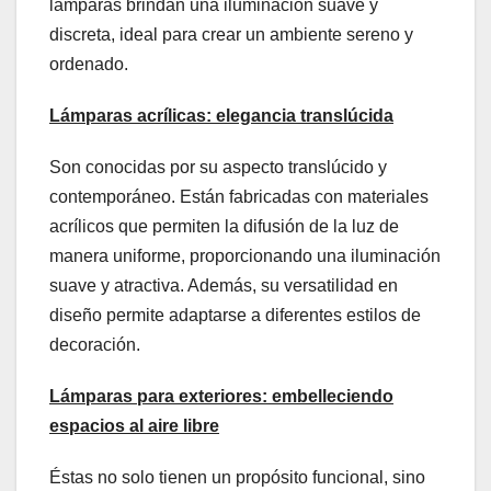
lámparas brindan una iluminación suave y
discreta, ideal para crear un ambiente sereno y
ordenado.
Lámparas
a
crílicas:
e
legancia
t
ranslúcida
Son conocidas por su aspecto translúcido y
contemporáneo. Están fabricadas con materiales
acrílicos que permiten la difusión de la luz de
manera uniforme, proporcionando una iluminación
suave y atractiva. Además, su versatilidad en
diseño permite adaptarse a diferentes estilos de
decoración.
Lámparas para
e
xteriores:
e
mbelleciendo
e
spacios
a
l
a
ire
l
ibre
Éstas no solo tienen un propósito funcional, sino