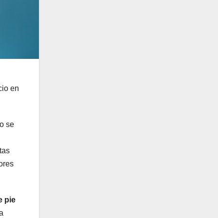
cio en
mo se
tas
ores
 pie
a