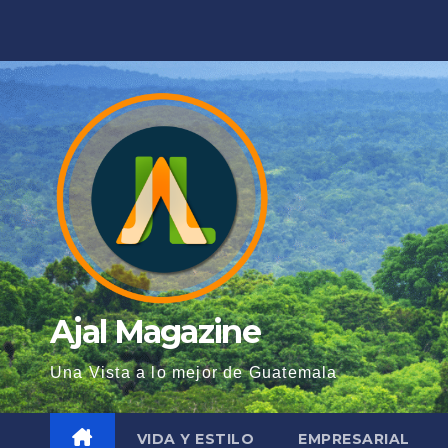
Saltar
al
contenido
Ajal Magazine
Una Vista a lo mejor de Guatemala
VIDA Y ESTILO
EMPRESARIAL