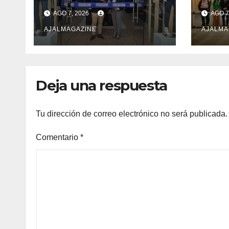
35 años bajo el lema
desa
AGO 7, 2026
AGO 7
«Hechos para
en i
destacar» y
AJALMAGAZINE
nue
AJALMA
continúa su
opor
expansión nacional
nego
Deja una respuesta
Tu dirección de correo electrónico no será publicada.
Comentario
*