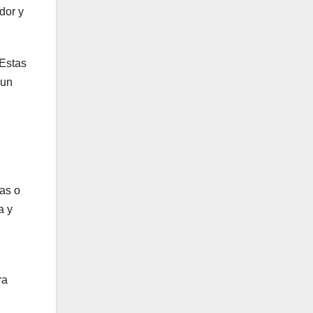
dor y
 Estas
 un
as o
a y
ra