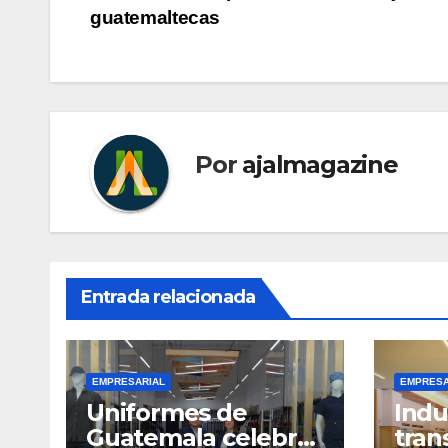
de
guatemaltecas
entradas
Por
ajalmagazine
Entrada relacionada
EMPRESARIAL
EMPRESA
Uniformes de
Indu
Guatemala celebra
tran