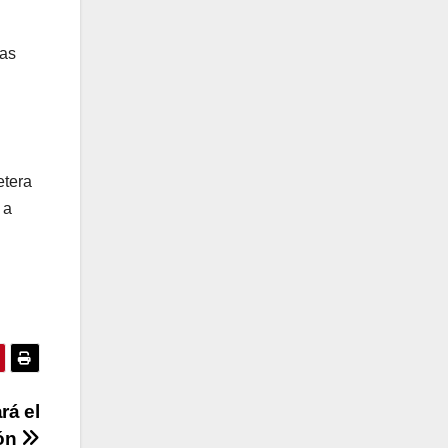
las
etera
 a
rá el
ión