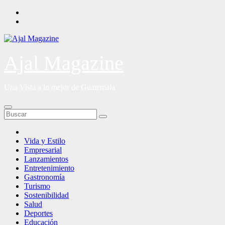
Saltar
al
contenido
Ajal Magazine
Una Vista a lo mejor de Guatemala
Vida y Estilo
Empresarial
Lanzamientos
Entretenimiento
Gastronomía
Turismo
Sostenibilidad
Salud
Deportes
Educación