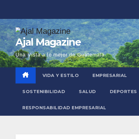
Saltar
al
contenido
Ajal Magazine
Una Vista a lo mejor de Guatemala
VIDA Y ESTILO
EMPRESARIAL
SOSTENIBILIDAD
SALUD
DEPORTES
RESPONSABILIDAD EMPRESARIAL