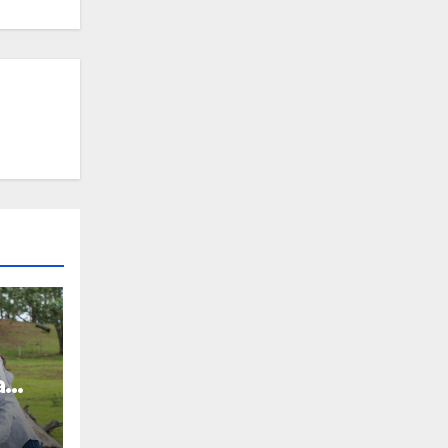
a
a el