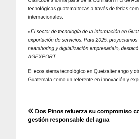
Ciancoders forma parte de la Comisión ITO de AG
tecnológicas guatemaltecas a través de ferias co
internacionales.
«El sector de tecnología de la información en Gua
exportación de servicios. Para 2025, proyectamo
nearshoring y digitalización empresarial», desta
AGEXPORT.
El ecosistema tecnológico en Quetzaltenango y otr
Guatemala como un referente en innovación y expor
Navegación
Dos Pinos refuerza su compromiso co
gestión responsable del agua
de
entradas