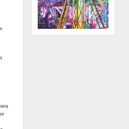
en
as
enera
or