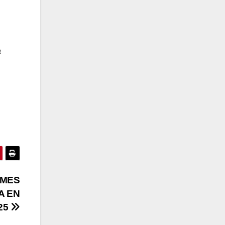
a
YMES
A EN
25