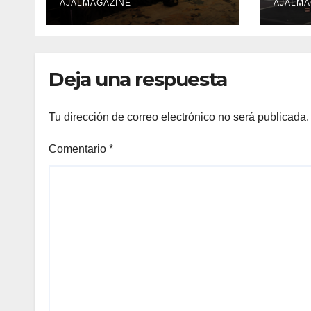
competitividad del
AJALMAGAZINE
Mun
AJALMA
país
Comf
Inno
en d
Deja una respuesta
Tu dirección de correo electrónico no será publicada.
Comentario
*