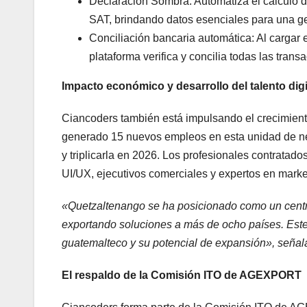
Declaración Sombra: Automatiza el cálculo d
SAT, brindando datos esenciales para una gest
Conciliación bancaria automática: Al cargar en 
plataforma verifica y concilia todas las tran
Impacto económico y desarrollo del talento digi
Ciancoders también está impulsando el crecimiento
generado 15 nuevos empleos en esta unidad de neg
y triplicarla en 2026. Los profesionales contratado
UI/UX, ejecutivos comerciales y expertos en marke
«Quetzaltenango se ha posicionado como un centr
exportando soluciones a más de ocho países. Este c
guatemalteco y su potencial de expansión», seña
El respaldo de la Comisión ITO de AGEXPORT