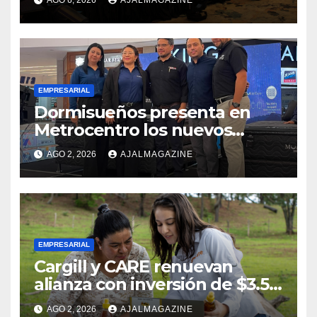
competitividad del país
EMPRESARIAL
Dormisueños presenta en
Metrocentro los nuevos
modelos Muna Care de
AGO 2, 2026
AJALMAGAZINE
Comfort Life: Innovación y
calidad en descanso
EMPRESARIAL
Cargill y CARE renuevan
alianza con inversión de $3.5
millones para el desarrollo de
AGO 2, 2026
AJALMAGAZINE