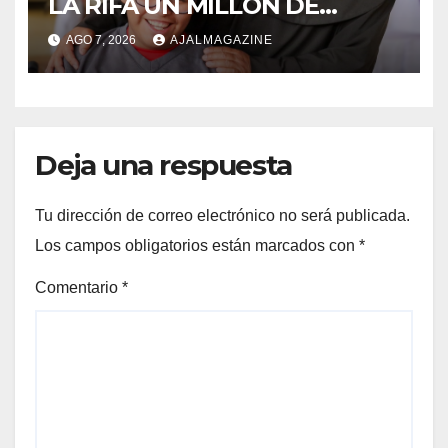
LA RIFA UN MILLÓN DE
AMIGOS HOY POR TI,
AGO 7, 2026
AJALMAGAZINE
MAÑANA POR MÍ
Deja una respuesta
Tu dirección de correo electrónico no será publicada.
Los campos obligatorios están marcados con
*
Comentario
*