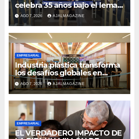
celebra 35 años bajo el lema
«Hechos para destacar» y
AGO 7, 2026
AJALMAGAZINE
continúa su expansión
nacional
EMPRESARIAL
Industria plástica transforma
los desafíos globales en
innovación y nuevas
AGO 7, 2026
AJALMAGAZINE
oportunidades de negocio
EMPRESARIAL
EL VERDADERO IMPACTO DE