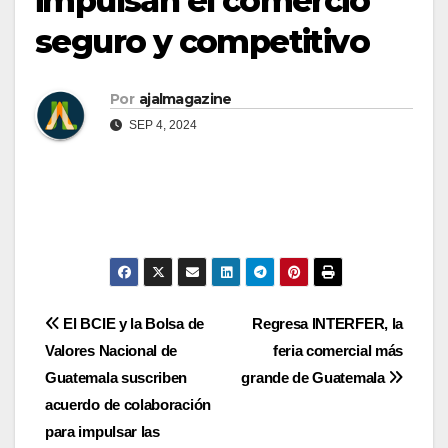
impulsan el comercio
seguro y competitivo
Por
ajalmagazine
SEP 4, 2024
Navegación
El BCIE y la Bolsa de
Regresa INTERFER, la
Valores Nacional de
feria comercial más
de
Guatemala suscriben
grande de Guatemala
entradas
acuerdo de colaboración
para impulsar las