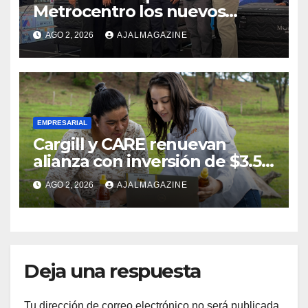
Metrocentro los nuevos
modelos Muna Care de
AGO 2, 2026
AJALMAGAZINE
Comfort Life: Innovación y
calidad en descanso
EMPRESARIAL
Cargill y CARE renuevan
alianza con inversión de $3.5
millones para el desarrollo de
AGO 2, 2026
AJALMAGAZINE
mujeres rurales en
Centroamérica
Deja una respuesta
Tu dirección de correo electrónico no será publicada.