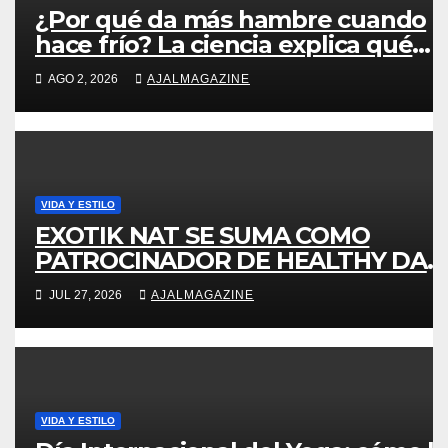
¿Por qué da más hambre cuando
hace frío? La ciencia explica qué
ocurre en el cuerpo
AGO 2, 2026
AJALMAGAZINE
VIDA Y ESTILO
EXOTIK NAT SE SUMA COMO
PATROCINADOR DE HEALTHY DAY
2026 PARA PROMOVER UNA
JUL 27, 2026
AJALMAGAZINE
CULTURA DE BIENESTAR
INTEGRAL
VIDA Y ESTILO