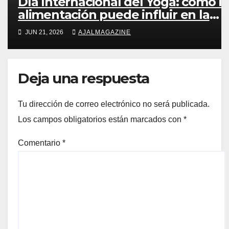
Día Internacional del Yoga: cómo la
alimentación puede influir en la
energía, la concentración y la
JUN 21, 2026
AJALMAGAZINE
recuperación
Deja una respuesta
Tu dirección de correo electrónico no será publicada.
Los campos obligatorios están marcados con
*
Comentario
*