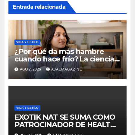
Entrada relacionada
VIDA Y ESTILO
¿Por qué da más hambre
cuando hace frío? La ciencia
explica qué ocurre en el
AGO 2, 2026
AJALMAGAZINE
cuerpo
VIDA Y ESTILO
EXOTIK NAT SE SUMA COMO
PATROCINADOR DE HEALTHY
DAY 2026 PARA PROMOVER