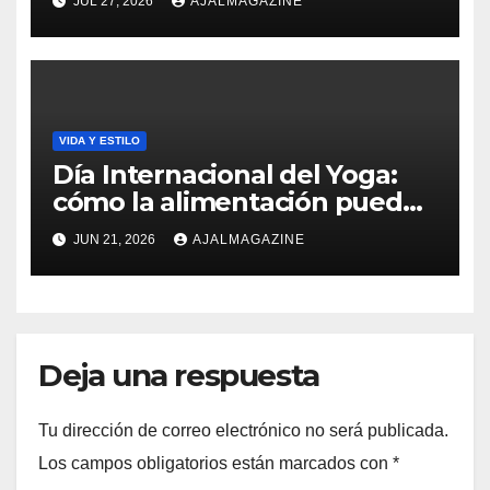
JUL 27, 2026
AJALMAGAZINE
UNA CULTURA DE BIENESTAR
INTEGRAL
VIDA Y ESTILO
Día Internacional del Yoga:
cómo la alimentación puede
influir en la energía, la
JUN 21, 2026
AJALMAGAZINE
concentración y la
recuperación
Deja una respuesta
Tu dirección de correo electrónico no será publicada.
Los campos obligatorios están marcados con
*