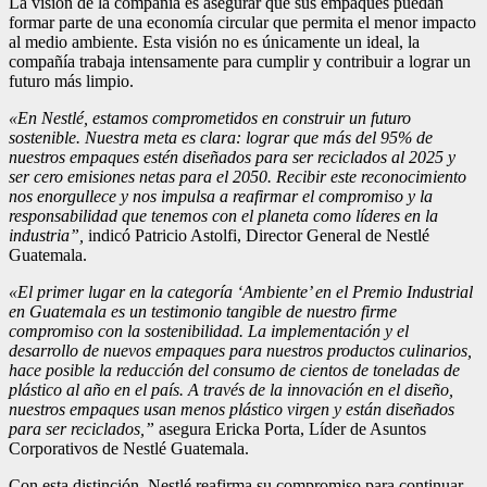
La visión de la compañía es asegurar que sus empaques puedan
formar parte de una economía circular que permita el menor impacto
al medio ambiente. Esta visión no es únicamente un ideal, la
compañía trabaja intensamente para cumplir y contribuir a lograr un
futuro más limpio.
«En Nestlé, estamos comprometidos en construir un futuro
sostenible. Nuestra meta es clara: lograr que más del 95% de
nuestros empaques estén diseñados para ser reciclados al 2025 y
ser cero emisiones netas para el 2050. Recibir este reconocimiento
nos enorgullece y nos impulsa a reafirmar el compromiso y la
responsabilidad que tenemos con el planeta como líderes en la
industria”,
indicó Patricio Astolfi, Director General de Nestlé
Guatemala.
«El primer lugar en la categoría ‘Ambiente’ en el Premio Industrial
en Guatemala es un testimonio tangible de nuestro firme
compromiso con la sostenibilidad. La implementación y el
desarrollo de nuevos empaques para nuestros productos culinarios,
hace posible la reducción del consumo de cientos de toneladas de
plástico al año en el país. A través de la innovación en el diseño,
nuestros empaques usan menos plástico virgen y están diseñados
para ser reciclados,”
asegura Ericka Porta, Líder de Asuntos
Corporativos de Nestlé Guatemala.
Con esta distinción, Nestlé reafirma su compromiso para continuar