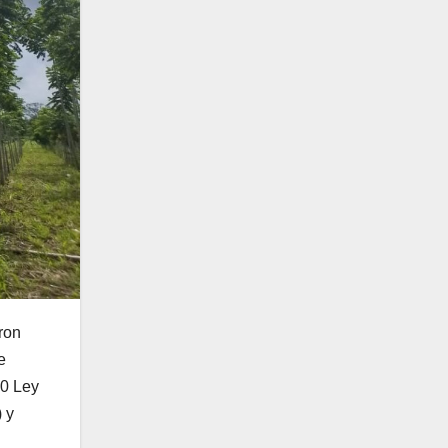
aron
e
10 Ley
 y