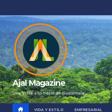
Saltar
al
contenido
Ajal Magazine
Una Vista a lo mejor de Guatemala
VIDA Y ESTILO
EMPRESARIAL