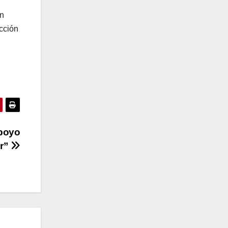
on
cción
apoyo
ar”