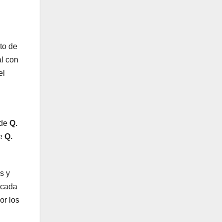
to de
al con
el
 de
Q.
de
Q.
s y
 cada
or los