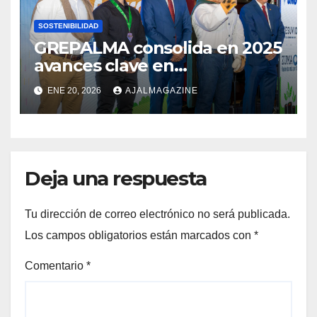
SOSTENIBILIDAD
GREPALMA consolida en 2025
avances clave en
sostenibilidad de la palma de
ENE 20, 2026
AJALMAGAZINE
aceite en Guatemala
Deja una respuesta
Tu dirección de correo electrónico no será publicada.
Los campos obligatorios están marcados con
*
Comentario
*