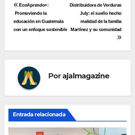
Navegación
EcoAprendo+:
Distribuidora de Verduras
Promoviendo la
July: el sueño hecho
de
educación en Guatemala
realidad de la familia
entradas
con un enfoque sostenible
Martínez y su comunidad
Por
ajalmagazine
Entrada relacionada