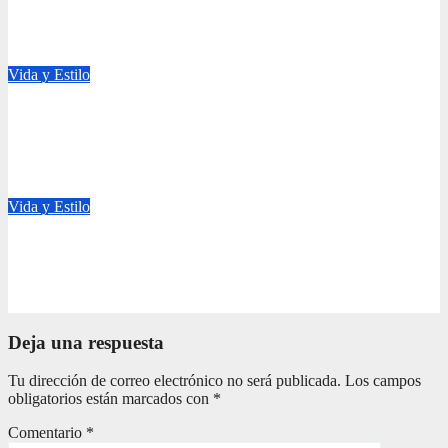
qué ocurre en el cuerpo
Ago 2, 2026
ajalmagazine
Vida y Estilo
EXOTIK NAT SE SUMA COMO PATROCINADOR DE
HEALTHY DAY 2026 PARA PROMOVER UNA CULTURA
DE BIENESTAR INTEGRAL
Jul 27, 2026
ajalmagazine
Vida y Estilo
Día Internacional del Yoga: cómo la alimentación puede influir
en la energía, la concentración y la recuperación
Jun 21, 2026
ajalmagazine
Deja una respuesta
Tu dirección de correo electrónico no será publicada.
Los campos
obligatorios están marcados con
*
Comentario
*