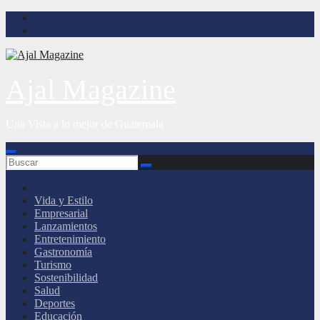
Saltar
al
contenido
Ajal Magazine
Una Vista a lo mejor de Guatemala
Vida y Estilo
Empresarial
Lanzamientos
Entretenimiento
Gastronomía
Turismo
Sostenibilidad
Salud
Deportes
Educación