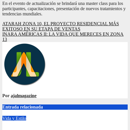
En el evento de actualización se brindará una master class para los
participantes, capacitaciones, presentación de nuevos tratamientos y
tendencias mundiales.
Navegación
ATARAH ZONA 10, EL PROYECTO RESIDENCIAL MÁS
EXITOSO EN SU ETAPA DE VENTAS
de
INARA AMÉRICAS II: LA VIDA QUE MERECES EN ZONA
entradas
13
Por
ajalmagazine
Entrada relacionada
Vida y Estilo
¿Por qué da más hambre cuando hace frío? La ciencia explica