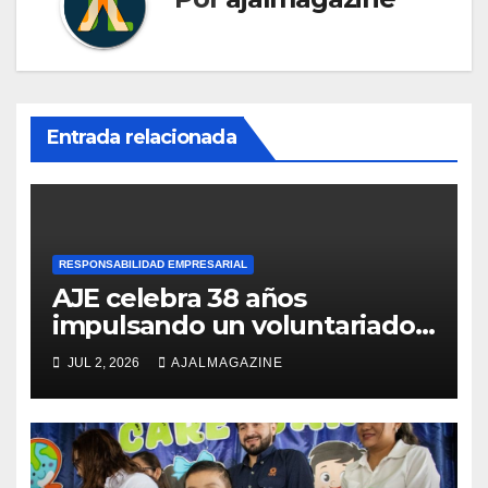
Entrada relacionada
RESPONSABILIDAD EMPRESARIAL
AJE celebra 38 años
impulsando un voluntariado
corporativo en la región
JUL 2, 2026
AJALMAGAZINE