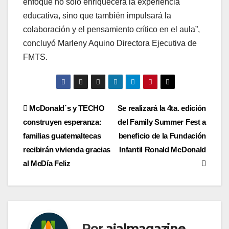
enfoque no solo enriquecerá la experiencia
educativa, sino que también impulsará la
colaboración y el pensamiento crítico en el aula”,
concluyó Marleny Aquino Directora Ejecutiva de
FMTS.
Navegación
McDonald´s y TECHO
Se realizará la 4ta. edición
construyen esperanza:
del Family Summer Fest a
de
familias guatemaltecas
beneficio de la Fundación
entradas
recibirán vivienda gracias
Infantil Ronald McDonald
al McDía Feliz
Por
ajalmagazine