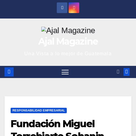
Saltar
al
contenido
Ajal Magazine
Una Vista a lo mejor de Guatemala
RESPONSABILIDAD EMPRESARIAL
Fundación Miguel