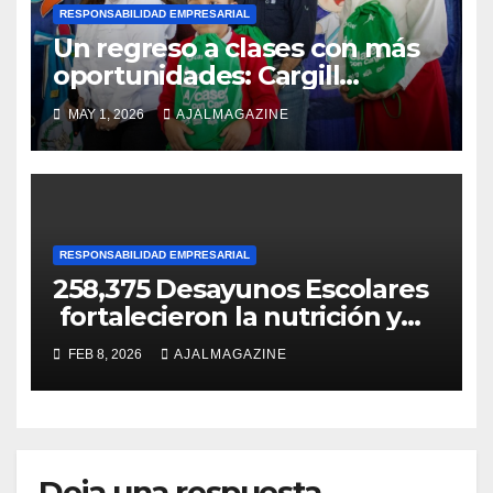
RESPONSABILIDAD EMPRESARIAL
Un regreso a clases con más
oportunidades: Cargill
acompaña a más de 2,400
MAY 1, 2026
AJALMAGAZINE
niños y niñas
RESPONSABILIDAD EMPRESARIAL
258,375 Desayunos Escolares
fortalecieron la nutrición y
bienestar de niños
FEB 8, 2026
AJALMAGAZINE
guatemaltecos
Deja una respuesta