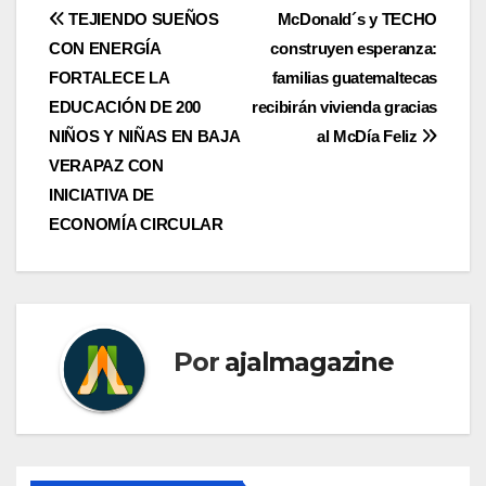
Navegación
TEJIENDO SUEÑOS
McDonald´s y TECHO
CON ENERGÍA
construyen esperanza:
de
FORTALECE LA
familias guatemaltecas
entradas
EDUCACIÓN DE 200
recibirán vivienda gracias
NIÑOS Y NIÑAS EN BAJA
al McDía Feliz
VERAPAZ CON
INICIATIVA DE
ECONOMÍA CIRCULAR
Por
ajalmagazine