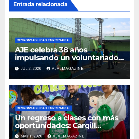
Entrada relacionada
RESPONSABILIDAD EMPRESARIAL
AJE celebra 38 años
impulsando un voluntariado
corporativo en la región
JUL 2, 2026
AJALMAGAZINE
RESPONSABILIDAD EMPRESARIAL
Un regreso a clases con más
oportunidades: Cargill
acompaña a más de 2,400
MAY 1, 2026
AJALMAGAZINE