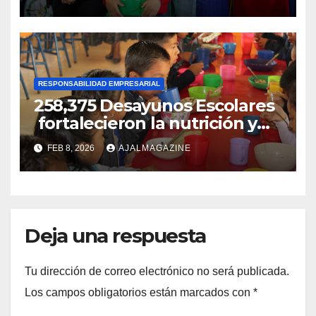
niños y niñas
RESPONSABILIDAD EMPRESARIAL
258,375 Desayunos Escolares
fortalecieron la nutrición y
bienestar de niños
FEB 8, 2026
AJALMAGAZINE
guatemaltecos
Deja una respuesta
Tu dirección de correo electrónico no será publicada.
Los campos obligatorios están marcados con
*