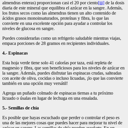
almendras enteras) proporcionan casi el 20 por ciento
[iii]
de la dosis
diaria de este mineral que equilibra el azúcar en la sangre. Además,
los frutos secos como las almendras tienen un alto contenido de
ácidos grasos monoinsaturados, proteínas y fibra, lo que las
convierte en una excelente opción para ayudar a controlar los
niveles de glucosa en sangre.
Puedes considerarlas como un refrigerio saludable mientras viajas,
empaca porciones de 28 gramos en recipientes individuales.
4.- Espinacas
Esta hoja verde tiene solo 41 calorías por taza, está repleta de
magnesio y fibra, que son beneficiosos para los niveles de azúcar en
la sangre. Además, puedes disfrutar las espinacas crudas, salteadas
con aceite de oliva, cocidas o incluso licuadas, ¡lo que las convierte
también en una opción muy versátil!
Agrega un puñado colmado de espinacas tiernas a tu próximo
licuado o úsalas en lugar de lechuga en una ensalada.
5.- Semillas de chía
Es posible que hayas escuchado que perder o controlar el peso es
una de las mejores cosas que puedes hacer para mejorar tu nivel de
azúcar en sangre. Las semillas de chía pueden ayudarte. En un