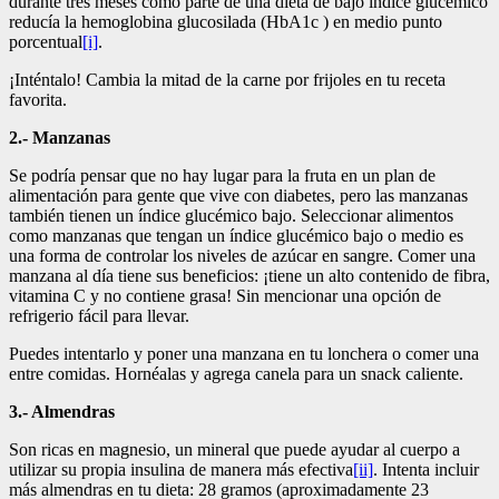
durante tres meses como parte de una dieta de bajo índice glucémico
reducía la hemoglobina glucosilada (HbA1c ) en medio punto
porcentual
[i]
.
¡Inténtalo! Cambia la mitad de la carne por frijoles en tu receta
favorita.
2.- Manzanas
Se podría pensar que no hay lugar para la fruta en un plan de
alimentación para gente que vive con diabetes, pero las manzanas
también tienen un índice glucémico bajo. Seleccionar alimentos
como manzanas que tengan un índice glucémico bajo o medio es
una forma de controlar los niveles de azúcar en sangre. Comer una
manzana al día tiene sus beneficios: ¡tiene un alto contenido de fibra,
vitamina C y no contiene grasa! Sin mencionar una opción de
refrigerio fácil para llevar.
Puedes intentarlo y poner una manzana en tu lonchera o comer una
entre comidas. Hornéalas y agrega canela para un snack caliente.
3.- Almendras
Son ricas en magnesio, un mineral que puede ayudar al cuerpo a
utilizar su propia insulina de manera más efectiva
[ii]
. Intenta incluir
más almendras en tu dieta: 28 gramos (aproximadamente 23