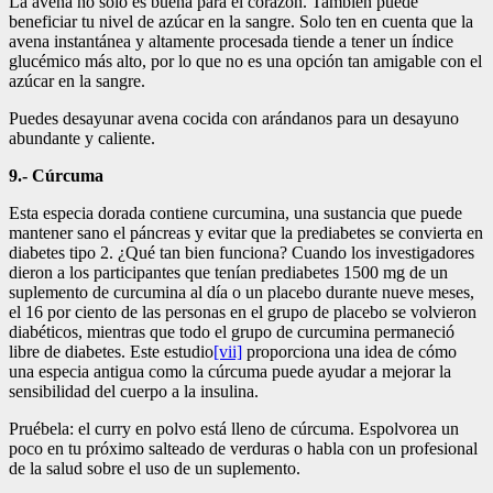
La avena no sólo es buena para el corazón. También puede
beneficiar tu nivel de azúcar en la sangre. Solo ten en cuenta que la
avena instantánea y altamente procesada tiende a tener un índice
glucémico más alto, por lo que no es una opción tan amigable con el
azúcar en la sangre.
Puedes desayunar avena cocida con arándanos para un desayuno
abundante y caliente.
9.- Cúrcuma
Esta especia dorada contiene curcumina, una sustancia que puede
mantener sano el páncreas y evitar que la prediabetes se convierta en
diabetes tipo 2. ¿Qué tan bien funciona? Cuando los investigadores
dieron a los participantes que tenían prediabetes 1500 mg de un
suplemento de curcumina al día o un placebo durante nueve meses,
el 16 por ciento de las personas en el grupo de placebo se volvieron
diabéticos, mientras que todo el grupo de curcumina permaneció
libre de diabetes. Este estudio
[vii]
proporciona una idea de cómo
una especia antigua como la cúrcuma puede ayudar a mejorar la
sensibilidad del cuerpo a la insulina.
Pruébela: el curry en polvo está lleno de cúrcuma. Espolvorea un
poco en tu próximo salteado de verduras o habla con un profesional
de la salud sobre el uso de un suplemento.