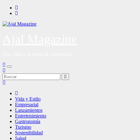
Saltar
al
contenido
Ajal Magazine
Una Vista a lo mejor de Guatemala
Vida y Estilo
Empresarial
Lanzamientos
Entretenimiento
Gastronomía
Turismo
Sostenibilidad
Salud