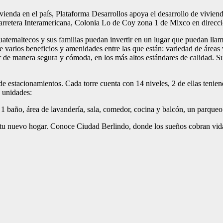
vienda en el país, Plataforma Desarrollos apoya el desarrollo de viviend
rretera Interamericana, Colonia Lo de Coy zona 1 de Mixco en direcci
uatemaltecos y sus familias puedan invertir en un lugar que puedan lla
 varios beneficios y amenidades entre las que están: variedad de áreas v
ir de manera segura y cómoda, en los más altos estándares de calidad. S
e estacionamientos. Cada torre cuenta con 14 niveles, 2 de ellas teniend
s unidades:
1 baño, área de lavandería, sala, comedor, cocina y balcón, un parqueo
ar tu nuevo hogar. Conoce Ciudad Berlindo, donde los sueños cobran vida