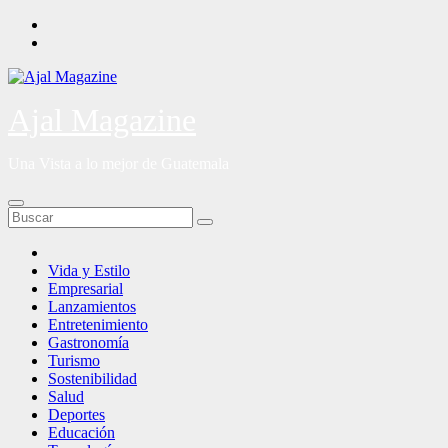
Saltar
al
contenido
Ajal Magazine
Una Vista a lo mejor de Guatemala
Vida y Estilo
Empresarial
Lanzamientos
Entretenimiento
Gastronomía
Turismo
Sostenibilidad
Salud
Deportes
Educación