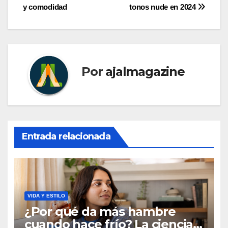
entradas
y comodidad
tonos nude en 2024
Por
ajalmagazine
Entrada relacionada
VIDA Y ESTILO
¿Por qué da más hambre
cuando hace frío? La ciencia