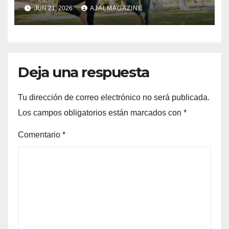
influir en la energía, la
JUN 21, 2026
AJALMAGAZINE
concentración y la
recuperación
Deja una respuesta
Tu dirección de correo electrónico no será publicada.
Los campos obligatorios están marcados con
*
Comentario
*