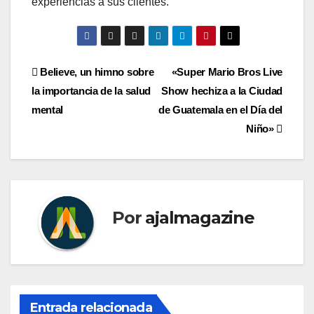
experiencias a sus clientes.
Navegación
Believe, un himno sobre
«Super Mario Bros Live
la importancia de la salud
Show hechiza a la Ciudad
de
mental
de Guatemala en el Día del
entradas
Niño»
Por
ajalmagazine
Entrada relacionada