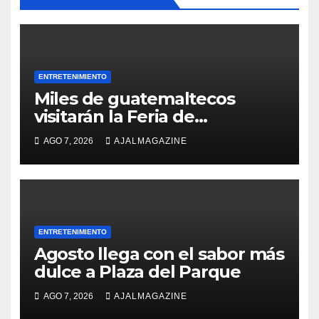
ENTRETENIMIENTO
Miles de guatemaltecos
visitarán la Feria de
Jocotenango: todo lo que
AGO 7, 2026
AJALMAGAZINE
necesitas saber para
disfrutarla sin complicaciones
ENTRETENIMIENTO
Agosto llega con el sabor más
dulce a Plaza del Parque
AGO 7, 2026
AJALMAGAZINE