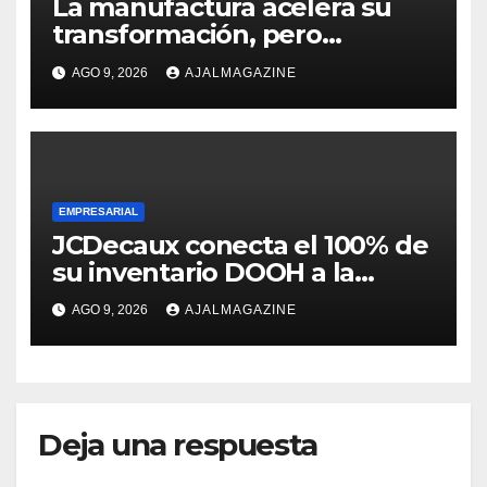
La manufactura acelera su
transformación, pero
enfrenta una creciente
AGO 9, 2026
AJALMAGAZINE
escasez de talento
especializado
EMPRESARIAL
JCDecaux conecta el 100% de
su inventario DOOH a la
compra programática en 9
AGO 9, 2026
AJALMAGAZINE
mercados de Latinoamérica
Deja una respuesta