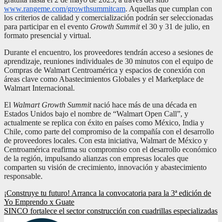
www.rangeme.com/growthsummitcam
. Aquellas que cumplan con
los criterios de calidad y comercialización podrán ser seleccionadas
para participar en el evento
Growth Summit
el 30 y 31 de julio, en
formato presencial y virtual.
Durante el encuentro, los proveedores tendrán acceso a sesiones de
aprendizaje, reuniones individuales de 30 minutos con el equipo de
Compras de Walmart Centroamérica y espacios de conexión con
áreas clave como Abastecimientos Globales y el Marketplace de
Walmart Internacional.
El
Walmart Growth Summit
nació hace más de una década en
Estados Unidos bajo el nombre de “Walmart Open Call”, y
actualmente se replica con éxito en países como México, India y
Chile, como parte del compromiso de la compañía con el desarrollo
de proveedores locales. Con esta iniciativa, Walmart de México y
Centroamérica reafirma su compromiso con el desarrollo económico
de la región, impulsando alianzas con empresas locales que
comparten su visión de crecimiento, innovación y abastecimiento
responsable.
Navegación
¡Construye tu futuro! Arranca la convocatoria para la 3ª edición de
Yo Emprendo x Guate
de
SINCO fortalece el sector construcción con cuadrillas especializadas
entradas