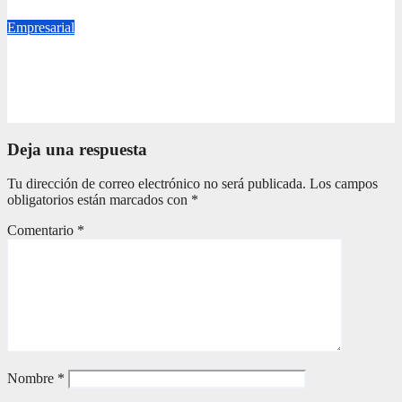
Ago 7, 2026
ajalmagazine
Empresarial
EL VERDADERO IMPACTO DE LA RIFA UN MILLÓN
DE AMIGOS HOY POR TI, MAÑANA POR MÍ
Ago 7, 2026
ajalmagazine
Deja una respuesta
Tu dirección de correo electrónico no será publicada.
Los campos
obligatorios están marcados con
*
Comentario
*
Nombre
*