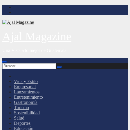
Saltar
al
contenido
Ajal Magazine
Una Vista a lo mejor de Guatemala
Vida y Estilo
Empresarial
Lanzamientos
Entretenimiento
Gastronomía
Turismo
Sostenibilidad
Salud
Deportes
Educación