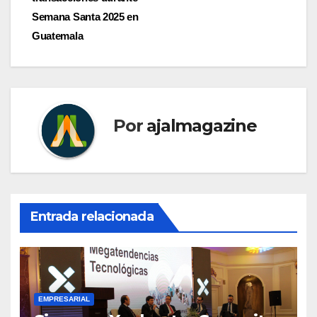
entradas
Semana Santa 2025 en
Guatemala
Por
ajalmagazine
Entrada relacionada
EMPRESARIAL