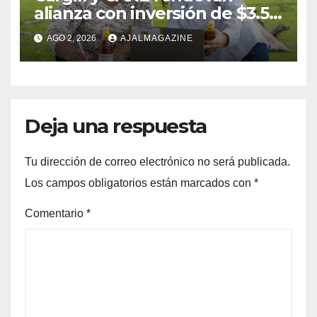
alianza con inversión de $3.5
millones para el desarrollo de
AGO 2, 2026
AJALMAGAZINE
mujeres rurales en
Centroamérica
Deja una respuesta
Tu dirección de correo electrónico no será publicada.
Los campos obligatorios están marcados con
*
Comentario
*