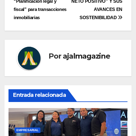
“Planificación legal y
NETO POSITIVO” Y SUS
entradas
fiscal” para transacciones
AVANCES EN
inmobiliarias
SOSTENIBILIDAD
Por
ajalmagazine
Entrada relacionada
EMPRESARIAL