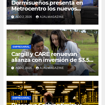
Dormisueños presenta en
Metrocentro los nuevos
modelos Muna Care de
AGO 2, 2026
AJALMAGAZINE
Comfort Life: Innovación y
calidad en descanso
EMPRESARIAL
Cargill y CARE renuevan
alianza con inversión de $3.5
millones para el desarrollo de
AGO 2, 2026
AJALMAGAZINE
mujeres rurales en
Centroamérica
EMPRESARIAL