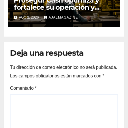
Prosegur Cash optimiza y
fortalece su operación y
procesos con la ayuda de IA y
AGO 2, 2026
AJALMAGAZINE
Big Data
Deja una respuesta
Tu dirección de correo electrónico no será publicada.
Los campos obligatorios están marcados con
*
Comentario
*