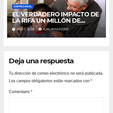
EMPRESARIAL
EL VERDADERO IMPACTO DE
LA RIFA UN MILLÓN DE
AMIGOS HOY POR TI,
AGO 7, 2026
AJALMAGAZINE
MAÑANA POR MÍ
Deja una respuesta
Tu dirección de correo electrónico no será publicada.
Los campos obligatorios están marcados con
*
Comentario
*