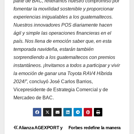
parte de BAC, reiteramos nuestro compromiso por
fomentar la movilidad sostenible y proporcionar
experiencias inigualables a los guatemaltecos.
Nuestros innovadores POS diariamente hacen
ágil y simple las operaciones financieras en el
país. Nos llena de emoción saber que, en esta
temporada navideña, estarán también
sorprendiendo a los guatemaltecos con premios
instantáneos. ¡Invitamos a todos a participar y vivir
la emoción de ganar una Toyota RAV4 Híbrida
2024!”,
concluyó José Carlos Barrios,
Vicepresidente de Estrategia Comercial y de
Mercadeo de BAC.
Navegación
Alianza AGEXPORT y
Forbes redefine la manera