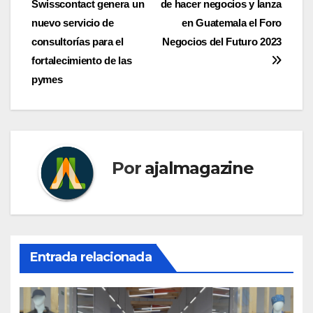
Swisscontact genera un
de hacer negocios y lanza
de
nuevo servicio de
en Guatemala el Foro
entradas
consultorías para el
Negocios del Futuro 2023
fortalecimiento de las
pymes
Por
ajalmagazine
Entrada relacionada