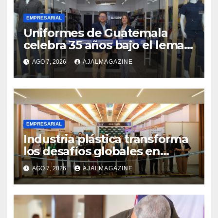
EMPRESARIAL
Uniformes de Guatemala
celebra 35 años bajo el lema
«Hechos para destacar» y
AGO 7, 2026
AJALMAGAZINE
continúa su expansión
nacional
EMPRESARIAL
Industria plástica transforma
los desafíos globales en
innovación y nuevas
AGO 7, 2026
AJALMAGAZINE
oportunidades de negocio