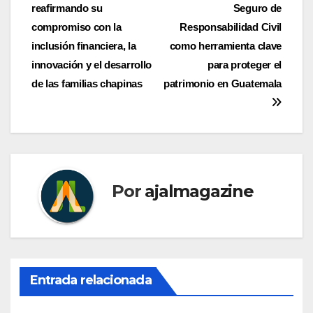
de
reafirmando su
Seguro de
entradas
compromiso con la
Responsabilidad Civil
inclusión financiera, la
como herramienta clave
innovación y el desarrollo
para proteger el
de las familias chapinas
patrimonio en Guatemala
Por
ajalmagazine
Entrada relacionada