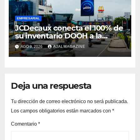
EMPRESARIAL
JCDecaux conecta el 100% de
su inventario DOOH a la
compra programática en 9
AGO 9, 2026
AJALMAGAZINE
mercados de Latinoamérica
Deja una respuesta
Tu dirección de correo electrónico no será publicada.
Los campos obligatorios están marcados con
*
Comentario
*