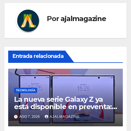
Por
ajalmagazine
Entrada relacionada
TECNOLOGÍA
La nueva serie Galaxy Z ya
está disponible en preventa:
descubre el siguiente nivel
AGO 7, 2026
AJALMAGAZINE
de innovación plegable