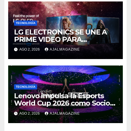
TECNOLOGÍA
LG ELECTRONICS SE UNE A
PRIME VIDEO PARA
IMPULSAR EN CASA EL ÉPICO
AGO 2, 2026
AJALMAGAZINE
ESTRENO DE MASTERS OF
THE UNIVERSE
TECNOLOGÍA
Lenovo impulsa la Esports
World Cup 2026 como Socio
Fundador
AGO 2, 2026
AJALMAGAZINE